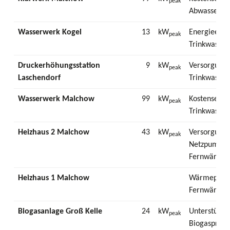
peak
Abwasserbe
Wasserwerk Kogel
13
kW
Energieeins
peak
Trinkwasser
Druckerhöhungsstation
9
kW
Versorgung 
peak
Laschendorf
Trinkwasse
Wasserwerk Malchow
99
kW
Kostensenku
peak
Trinkwasser
Heizhaus 2 Malchow
43
kW
Versorgung 
peak
Netzpumpen
Fernwärme
Heizhaus 1 Malchow
Wärmeproduk
Fernwärme
Biogasanlage Groß Kelle
24
kW
Unterstützu
peak
Biogasprodu