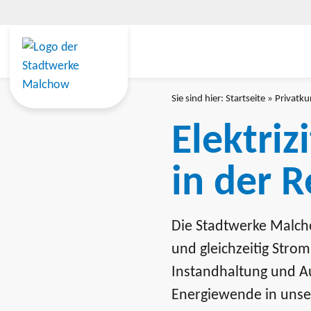
Skip
to
content
Sie sind hier:
Startseite
»
Privatk
Elektriz
in der 
Die Stadtwerke Malcho
und gleichzeitig Strom
Instandhaltung und Au
Energiewende in unser