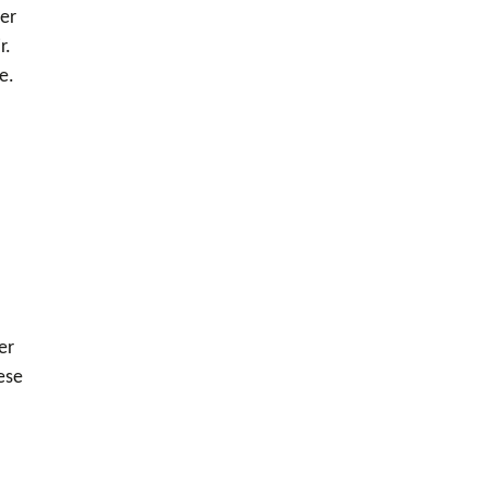
er
r.
e.
er
ese