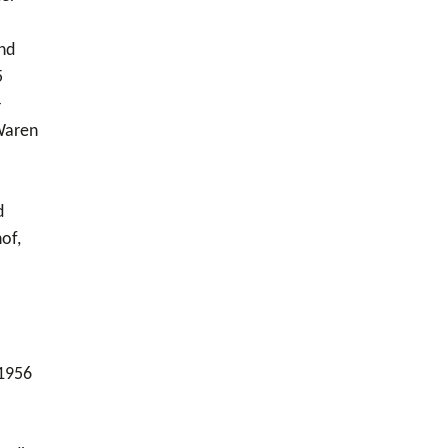
nd
5
-
 Waren
d
of,
 1956