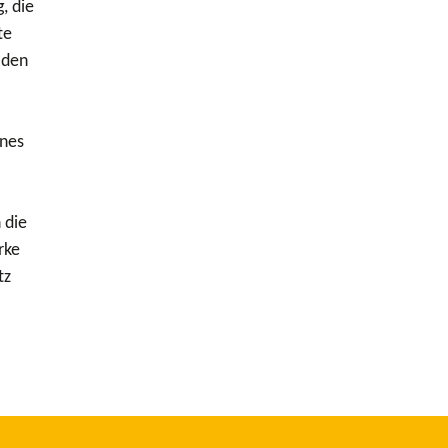
, die
te
 den
ines
 die
rke
tz